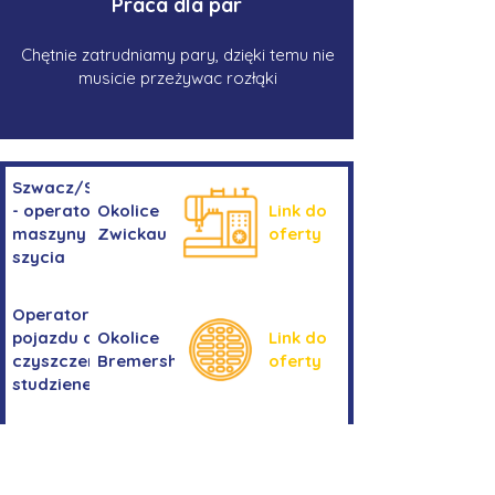
Praca dla par
Chętnie zatrudniamy pary, dzięki temu nie
musicie przeżywac rozłąki
Szwacz/Szwaczka
- operator
Okolice
Link do
maszyny do
Zwickau
oferty
szycia
Operator/operatorka
pojazdu do
Okolice
Link do
czyszczenia
Bremershaven
oferty
studzienek
Kierowanie
Niemcy -
pojazdem
Link do
okolice
kategorii
oferty