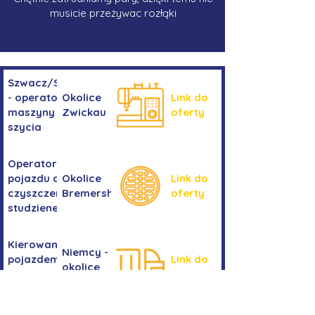
musicie przeżywac rozłąki
Szwacz/Szwaczka
- operator
Okolice
Link do
maszyny do
Zwickau
oferty
szycia
Operator/operatorka
pojazdu do
Okolice
Link do
czyszczenia
Bremershaven
oferty
studzienek
Kierowanie
Niemcy -
pojazdem
Link do
okolice
kategorii
oferty
Bremy
C+E