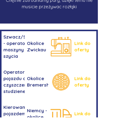
Chętnie zatrudniamy pary, dzięki temu nie
musicie przeżywac rozłąki
Szwacz/Szwaczka
- operator
Okolice
Link do
maszyny do
Zwickau
oferty
szycia
Operator/operatorka
pojazdu do
Okolice
Link do
czyszczenia
Bremershaven
oferty
studzienek
Kierowanie
Niemcy -
pojazdem
Link do
okolice
kategorii
oferty
Bremy
C+E