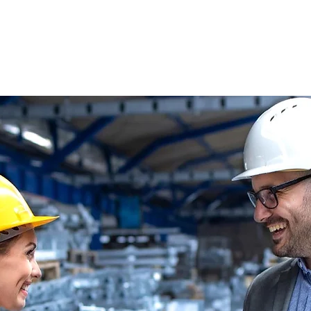
s
Oferty pracy
Dla kandydata ▼
K