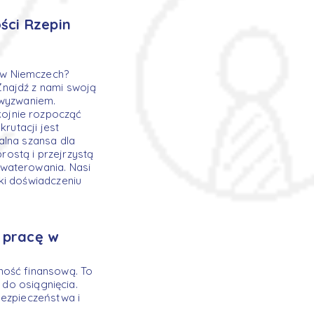
ści Rzepin
 w Niemczech?
Znajdź z nami swoją
 wyzwaniem.
ojnie rozpocząć
rutacji jest
alna szansa dla
ostą i przejrzystą
kwaterowania. Nasi
ki doświadczeniu
 pracę w
ność finansową. To
 do osiągnięcia.
bezpieczeństwa i