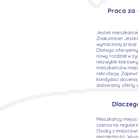
Praca za 
Jesteś mieszkańce
Znakomicie! Jeste
wymarzoną pracę! W
Dlatego oferujemy
nowy rozdział w życ
niezwykle klarowny
mieszkańców miejs
rekrutację. Zapew
kandydaci doceniaj
dobieramy oferty w
Dlaczeg
Mieszkańcy miejsc
szansa na regularne
Osoby z miejscowoś
niezależności. Wyja