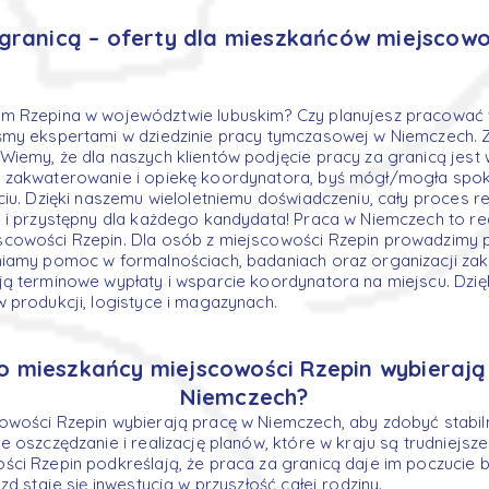
granicą – oferty dla mieszkańców miejscowo
m Rzepina w województwie lubuskim? Czy planujesz pracować
śmy ekspertami w dziedzinie pracy tymczasowej w Niemczech. 
iemy, że dla naszych klientów podjęcie pracy za granicą jest
 zakwaterowanie i opiekę koordynatora, byś mógł/mogła spok
iu. Dzięki naszemu wieloletniemu doświadczeniu, cały proces rek
 i przystępny dla każdego kandydata! Praca w Niemczech to re
cowości Rzepin. Dla osób z miejscowości Rzepin prowadzimy pr
niamy pomoc w formalnościach, badaniach oraz organizacji za
ą terminowe wypłaty i wsparcie koordynatora na miejscu. Dzię
 produkcji, logistyce i magazynach.
o mieszkańcy miejscowości Rzepin wybierają
Niemczech?
owości Rzepin wybierają pracę w Niemczech, aby zdobyć stabil
 oszczędzanie i realizację planów, które w kraju są trudniejsze
ci Rzepin podkreślają, że praca za granicą daje im poczucie 
zd staje się inwestycją w przyszłość całej rodziny.