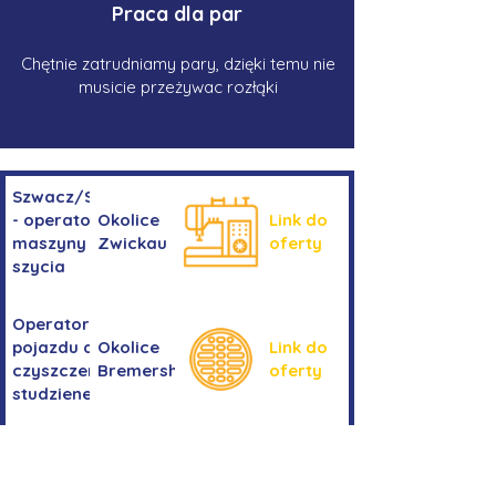
Praca dla par
Chętnie zatrudniamy pary, dzięki temu nie
musicie przeżywac rozłąki
Szwacz/Szwaczka
- operator
Okolice
Link do
maszyny do
Zwickau
oferty
szycia
Operator/operatorka
pojazdu do
Okolice
Link do
czyszczenia
Bremershaven
oferty
studzienek
Kierowanie
Niemcy -
pojazdem
Link do
okolice