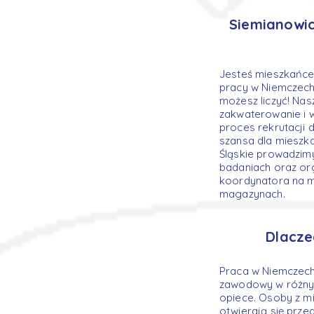
Siemianowic
Jesteś mieszkańce
pracy w Niemczech
możesz liczyć! Na
zakwaterowanie i 
proces rekrutacji
szansa dla mieszk
Śląskie prowadzimy
badaniach oraz org
koordynatora na mi
magazynach.
Dlacze
Praca w Niemczech
zawodowy w różnyc
opiece. Osoby z mi
otwierają się prze