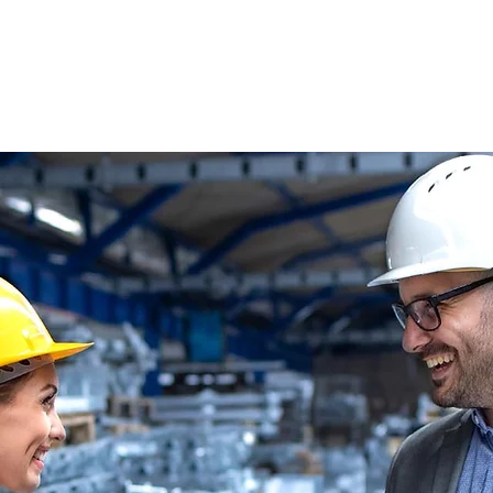
s
Oferty pracy
Dla kandydata ▼
K