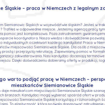
e Śląskie – praca w Niemczech z legalnym z
m Siemianowic Śląskich w województwie śląskim? Jesteś w tra
? Trafiłeś w odpowiednie miejsce. Jesteśmy agencją pracy tym
sza pomoc jest kompleksowa. Poza zatrudnieniem gwarantujem
wsparcie koordynatora. Nasza wiedza i doświadczenie pozwal
 do indywidualnych oczekiwań każdego kandydata! Praca w Niem
ańców miejscowości Siemianowice Śląskie. Dla osób z miejsco
 prostą i przejrzystą rekrutację. Zapewniamy pomoc w formal
anizacji zakwaterowania. Nasi kandydaci doceniają terminowe 
ejscu. Dzięki doświadczeniu dobieramy oferty w produkcji, logi
go warto podjąć pracę w Niemczech – pers
mieszkańców Siemianowice Śląskie
 daje mieszkańcom miejscowości Siemianowice Śląskie szansę
h branżach. Kandydaci mogą wybierać spośród ofert w produkc
ejscowości Siemianowice Śląskie korzystają z różnorodnych ści
d nimi. To elastyczność, która pozwala dopasować zatrudnienie