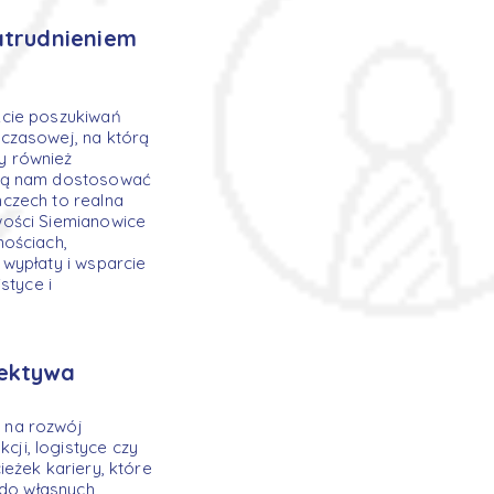
atrudnieniem
kcie poszukiwań
czasowej, na którą
y również
ają nam dostosować
czech to realna
wości Siemianowice
nościach,
wypłaty i wsparcie
styce i
pektywa
 na rozwój
ji, logistyce czy
eżek kariery, które
 do własnych