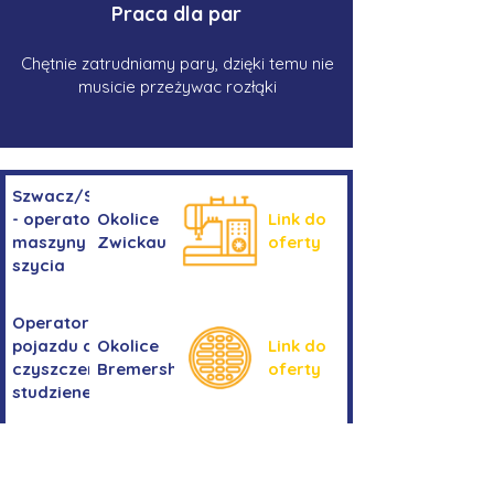
Praca dla par
Chętnie zatrudniamy pary, dzięki temu nie
musicie przeżywac rozłąki
Szwacz/Szwaczka
- operator
Okolice
Link do
maszyny do
Zwickau
oferty
szycia
Operator/operatorka
pojazdu do
Okolice
Link do
czyszczenia
Bremershaven
oferty
studzienek
Kierowanie
Niemcy -
pojazdem
Link do
okolice