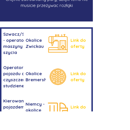
musicie przeżywac rozłąki
Szwacz/Szwaczka
- operator
Okolice
Link do
maszyny do
Zwickau
oferty
szycia
Operator/operatorka
pojazdu do
Okolice
Link do
czyszczenia
Bremershaven
oferty
studzienek
Kierowanie
Niemcy -
pojazdem
Link do
okolice
kategorii
oferty
Bremy
C+E