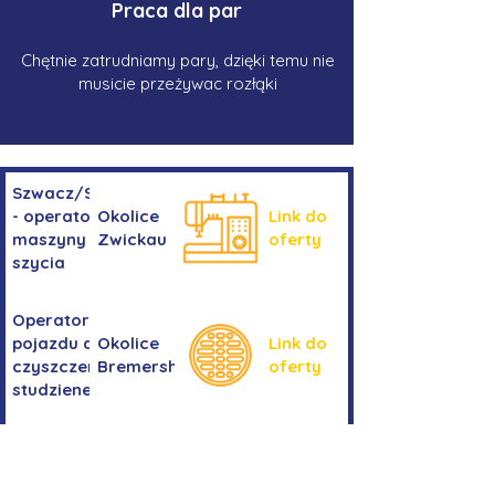
Praca dla par
Chętnie zatrudniamy pary, dzięki temu nie
musicie przeżywac rozłąki
Szwacz/Szwaczka
- operator
Okolice
Link do
maszyny do
Zwickau
oferty
szycia
Operator/operatorka
pojazdu do
Okolice
Link do
czyszczenia
Bremershaven
oferty
studzienek
Kierowanie
Niemcy -
pojazdem
Link do
okolice
kategorii
oferty