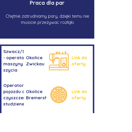
Praca dla par
Chętnie zatrudniamy pary, dzięki temu nie
musicie przeżywac rozłąki
Szwacz/Szwaczka
- operator
Okolice
Link do
maszyny do
Zwickau
oferty
szycia
Operator/operatorka
pojazdu do
Okolice
Link do
czyszczenia
Bremershaven
oferty
studzienek
Kierowanie
Niemcy -
pojazdem
Link do
okolice
kategorii
oferty