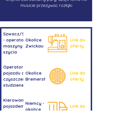
musicie przeżywac rozłąki
Szwacz/Szwaczka
- operator
Okolice
Link do
maszyny do
Zwickau
oferty
szycia
Operator/operatorka
pojazdu do
Okolice
Link do
czyszczenia
Bremershaven
oferty
studzienek
Kierowanie
Niemcy -
pojazdem
Link do
okolice
kategorii
oferty
Bremy
C+E