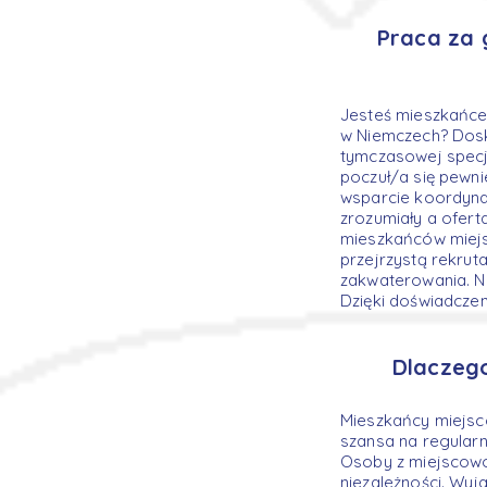
Praca za 
Jesteś mieszkańce
w Niemczech? Dosko
tymczasowej specja
poczuł/a się pewni
wsparcie koordynat
zrozumiały a ofer
mieszkańców miejs
przejrzystą rekru
zakwaterowania. N
Dzięki doświadczen
Dlaczeg
Mieszkańcy miejsc
szansa na regularne
Osoby z miejscowoś
niezależności. Wyja