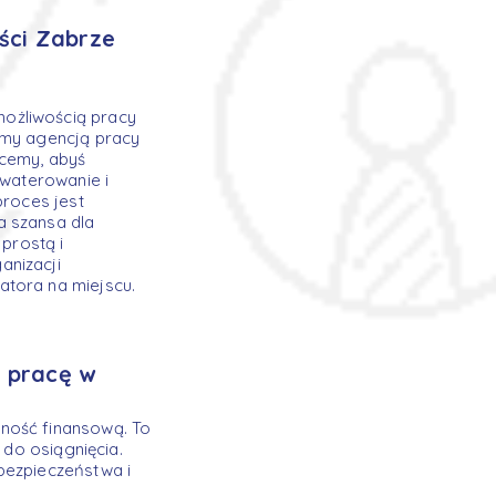
ści Zabrze
możliwością pracy
śmy agencją pracy
hcemy, abyś
kwaterowanie i
proces jest
a szansa dla
prostą i
anizacji
atora na miejscu.
 pracę w
ność finansową. To
 do osiągnięcia.
bezpieczeństwa i