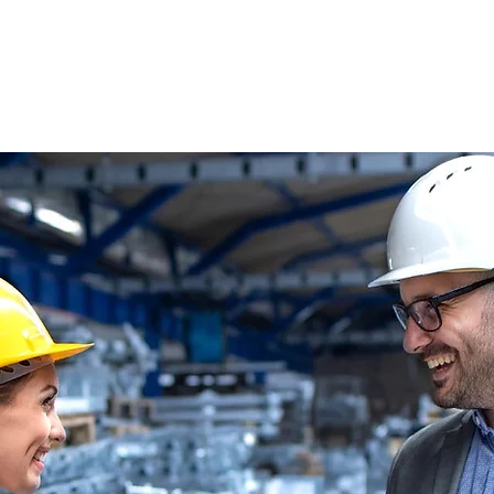
s
Oferty pracy
Dla kandydata ▼
K