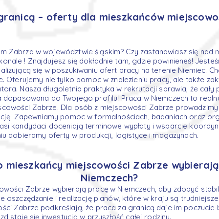
granicą – oferty dla mieszkańców miejscowo
m Zabrza w województwie śląskim? Czy zastanawiasz się nad 
nale ! Znajdujesz się dokładnie tam, gdzie powinieneś! Jeste
lizującą się w poszukiwaniu ofert pracy na terenie Niemiec. C
e. Oferujemy nie tylko pomoc w znalezieniu pracy, ale także za
ora. Nasza długoletnia praktyka w rekrutacji sprawia, że cały 
ta dopasowana do Twojego profilu! Praca w Niemczech to realn
cowości Zabrze. Dla osób z miejscowości Zabrze prowadzimy 
tację. Zapewniamy pomoc w formalnościach, badaniach oraz org
asi kandydaci doceniają terminowe wypłaty i wsparcie koordyn
iu dobieramy oferty w produkcji, logistyce i magazynach.
o mieszkańcy miejscowości Zabrze wybierają
Niemczech?
owości Zabrze wybierają pracę w Niemczech, aby zdobyć stabil
 oszczędzanie i realizację planów, które w kraju są trudniejsze
ci Zabrze podkreślają, że praca za granicą daje im poczucie 
zd staje się inwestycją w przyszłość całej rodziny.