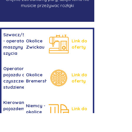
musicie przeżywac rozłąki
Szwacz/Szwaczka
- operator
Okolice
Link do
maszyny do
Zwickau
oferty
szycia
Operator/operatorka
pojazdu do
Okolice
Link do
czyszczenia
Bremershaven
oferty
studzienek
Kierowanie
Niemcy -
pojazdem
Link do
okolice
kategorii
oferty
Bremy
C+E