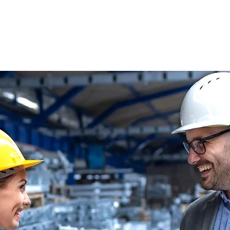
s
Oferty pracy
Dla kandydata ▼
K