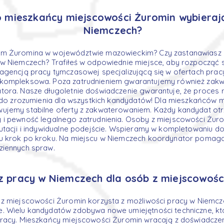
 mieszkańcy miejscowości Żuromin wybieraj
Niemczech?
m Żuromina w województwie mazowieckim? Czy zastanawiasz 
w Niemczech? Trafiłeś w odpowiednie miejsce, aby rozpocząć s
agencją pracy tymczasowej specjalizującą się w ofertach prac
kompleksowa. Poza zatrudnieniem gwarantujemy również zakw
ora. Nasze długoletnie doświadczenie gwarantuje, że proces re
y do zrozumienia dla wszystkich kandydatów! Dla mieszkańców 
ujemy stabilne oferty z zakwaterowaniem. Każdy kandydat ot
 i pewność legalnego zatrudnienia. Osoby z miejscowości Żuro
utacji i indywidualne podejście. Wspieramy w kompletowaniu d
u krok po kroku. Na miejscu w Niemczech koordynator pomaga 
ziennych spraw.
 z pracy w Niemczech dla osób z miejscowośc
z miejscowości Żuromin korzysta z możliwości pracy w Niemcz
. Wielu kandydatów zdobywa nowe umiejętności techniczne, kt
pracy. Mieszkańcy miejscowości Żuromin wracają z doświadczen