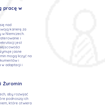
ą pracę w
się nad
woją karierę za
y w Niemczech.
aterowanie i
krutacji jest
miejscowości
rzymuje jasne
min mogą liczyć na
okumentów i
w adaptacji i
i Żuromin
ech, aby rozwijać
óre podnoszą ich
iem, które otwiera