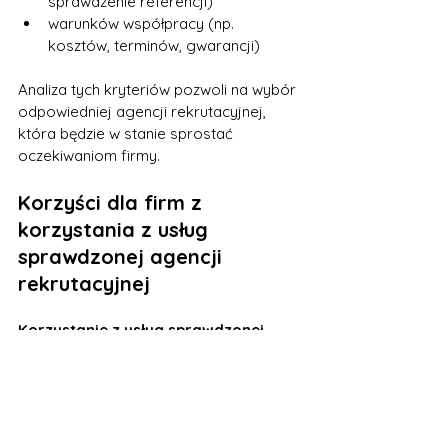
sprawdzenie referencji)
warunków współpracy (np. 
kosztów, terminów, gwarancji)
Analiza tych kryteriów pozwoli na wybór 
odpowiedniej agencji rekrutacyjnej, 
która będzie w stanie sprostać 
oczekiwaniom firmy.
Korzyści dla firm z 
korzystania z usług 
sprawdzonej agencji 
rekrutacyjnej
Korzystanie z usług sprawdzonej 
agencji rekrutacyjnej
 przynosi wiele 
korzyści dla przedsiębiorstw. Wśród 
nich warto wymienić:
oszczędność czasu (agencja 