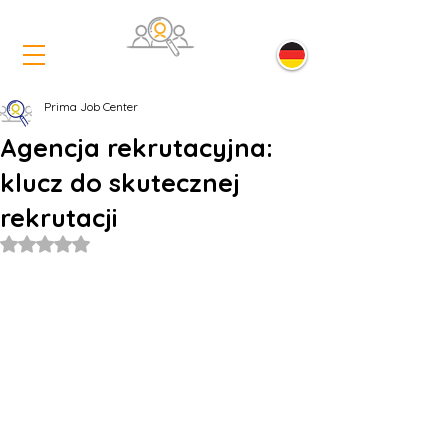
Prima Job Center
Agencja rekrutacyjna:
klucz do skutecznej
rekrutacji
Oceniono na NaN z 5 gwiazdek.