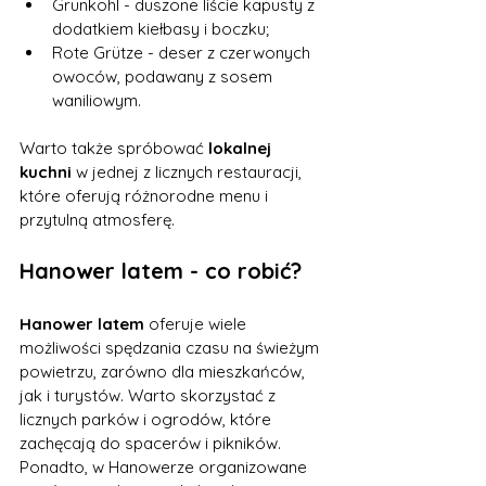
Grünkohl - duszone liście kapusty z 
dodatkiem kiełbasy i boczku;
Rote Grütze - deser z czerwonych 
owoców, podawany z sosem 
waniliowym.
Warto także spróbować 
lokalnej 
kuchni
 w jednej z licznych restauracji, 
które oferują różnorodne menu i 
przytulną atmosferę.
Hanower latem - co robić?
Hanower latem
 oferuje wiele 
możliwości spędzania czasu na świeżym 
powietrzu, zarówno dla mieszkańców, 
jak i turystów. Warto skorzystać z 
licznych parków i ogrodów, które 
zachęcają do spacerów i pikników. 
Ponadto, w Hanowerze organizowane 