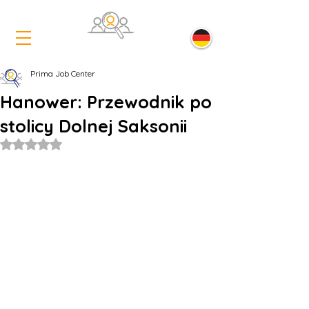
Prima Job Center
Hanower: Przewodnik po
stolicy Dolnej Saksonii
Oceniono na NaN z 5 gwiazdek.