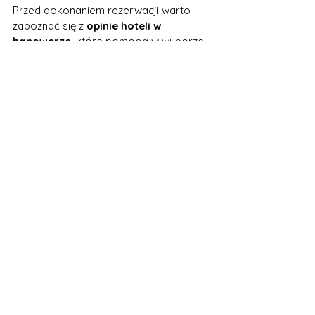
Przed dokonaniem rezerwacji warto 
zapoznać się z 
opinie hoteli w 
hanowerze
, które pomogą w wyborze 
odpowiedniego miejsca na nocleg. 
Opinie można znaleźć na różnych 
portalach turystycznych oraz stronach 
hoteli. Warto zwrócić uwagę na takie 
aspekty, jak czystość, obsługa, wygoda 
łóżek czy jakość śniadań. Pamiętaj, że 
opinie są subiektywne i warto 
przeczytać kilka z nich, aby uzyskać 
pełniejszy obraz oferowanych usług.
Hotele blisko centrum 
Hanoweru
Wybierając hotel w Hanowerze, warto 
zwrócić uwagę na jego lokalizację. 
Hotele położone 
blisko centrum 
Hanoweru
 umożliwiają łatwy dostęp do 