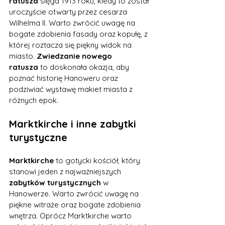
ratusza
 sięga 1913 roku, kiedy to został 
uroczyście otwarty przez cesarza 
Wilhelma II. Warto zwrócić uwagę na 
bogate zdobienia fasady oraz kopułę, z 
której roztacza się piękny widok na 
miasto. 
Zwiedzanie nowego 
ratusza
 to doskonała okazja, aby 
poznać historię Hanoweru oraz 
podziwiać wystawę makiet miasta z 
różnych epok.
Marktkirche i inne zabytki 
turystyczne
Marktkirche
 to gotycki kościół, który 
stanowi jeden z najważniejszych 
zabytków turystycznych
 w 
Hanowerze. Warto zwrócić uwagę na 
piękne witraże oraz bogate zdobienia 
wnętrza. Oprócz Marktkirche warto 