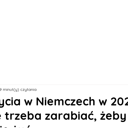
s
Oferty pracy
Dla kandydata ▼
K
9 minut(y) czytania
życia w Niemczech w 20
le trzeba zarabiać, żeby