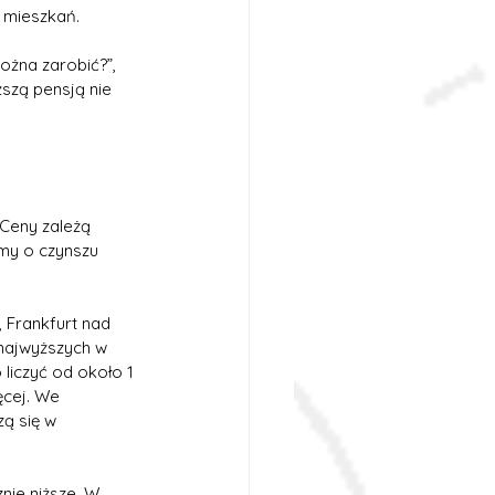
 mieszkań.
ożna zarobić?”, 
ższą pensją nie 
Ceny zależą 
my o czynszu 
 Frankfurt nad 
najwyższych w 
liczyć od około 1 
ęcej. We 
ą się w 
nie niższe. W 