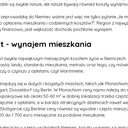
obki są zwykle niższe, ale niższe bywają również koszty wynajmu
zeprowadzkę do Niemiec ważne jest więc nie tylko pytanie „ile m
 po opłaceniu mieszkania i codziennych kosztów?”. Region z najwy
y finansowo, jeśli większość dochodu pochłonie wynajem.
t - wynajem mieszkania
t zwykle największym miesięcznym kosztem życia w Niemczech. 
asta, landu, standardu mieszkania, metrażu oraz tego, czy mówi
 czy o czynszu z opłatami, czyli Warmmiete.
najdują się w dużych i bogatych miastach, takich jak Monachium,
art, Düsseldorf czy Berlin. W Monachium ceny najmu należą do 
upokojowe lub około 50-60 m² w dobrej lokalizacji trzeba często 
ęcznie z opłatami, a w bardzo atrakcyjnych dzielnicach nawet wi
Stuttgarcie czy Berlinie ceny również są wysokie i często mieszcz
000 do 1 700 euro miesięcznie za podobne mieszkanie.
zwłaszcza w części wschodnich Niemiec, koszty wynajmu są znacz