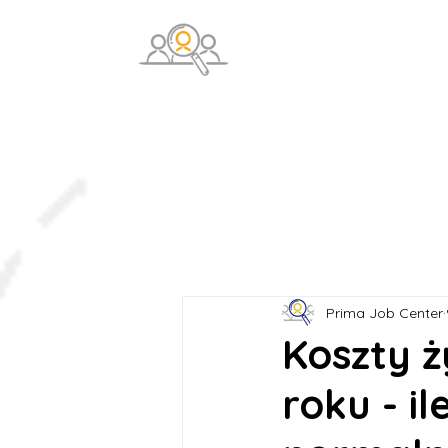
O na
Prima Job Center
Koszty 
roku - i