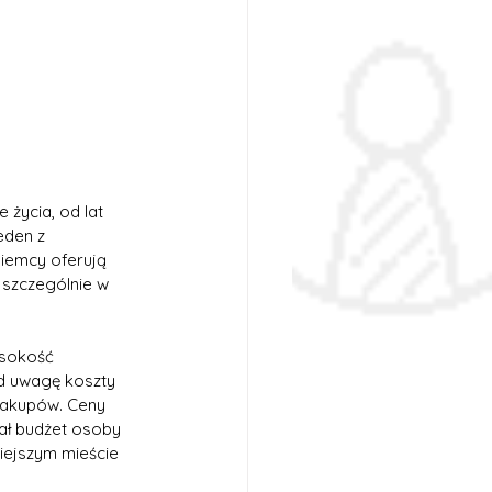
 życia, od lat 
eden z 
Niemcy oferują 
 szczególnie w 
sokość 
od uwagę koszty 
 zakupów. Ceny 
dał budżet osoby 
iejszym mieście 