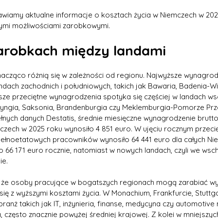
awiamy aktualne informacje o kosztach życia w Niemczech w 2026
ymi możliwościami zarobkowymi.
arobkach między landami
acząco różnią się w zależności od regionu. Najwyższe wynagrod
dach zachodnich i południowych, takich jak Bawaria, Badenia-Wi
ze przeciętne wynagrodzenia spotyka się częściej w landach wsc
uryngia, Saksonia, Brandenburgia czy Meklemburgia-Pomorze Prz
nych danych Destatis, średnie miesięczne wynagrodzenie brutt
zech w 2025 roku wynosiło 4 851 euro. W ujęciu rocznym przecię
ełnoetatowych pracowników wynosiło 64 441 euro dla całych Ni
to 66 171 euro rocznie, natomiast w nowych landach, czyli we wsch
ie.
 że osoby pracujące w bogatszych regionach mogą zarabiać wyra
 się z wyższymi kosztami życia. W Monachium, Frankfurcie, Stuttga
branż takich jak IT, inżynieria, finanse, medycyna czy automotiv
często znacznie powyżej średniej krajowej. Z kolei w mniejszych