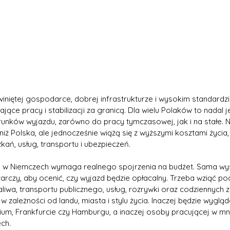
iniętej gospodarce, dobrej infrastrukturze i wysokim standardzie
ące pracy i stabilizacji za granicą. Dla wielu Polaków to nadal j
runków wyjazdu, zarówno do pracy tymczasowej, jak i na stałe. 
ż Polska, ale jednocześnie wiążą się z wyższymi kosztami życia,
ań, usług, transportu i ubezpieczeń.
a w Niemczech wymaga realnego spojrzenia na budżet. Sama wy
arczy, aby ocenić, czy wyjazd będzie opłacalny. Trzeba wziąć p
aliwa, transportu publicznego, usług, rozrywki oraz codziennych
 zależności od landu, miasta i stylu życia. Inaczej będzie wyglą
um, Frankfurcie czy Hamburgu, a inaczej osoby pracującej w mn
ch.