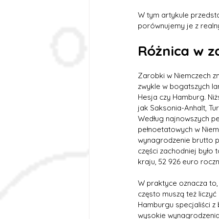
W tym artykule przedst
porównujemy je z realn
Różnica w z
Zarobki w Niemczech zn
zwykle w bogatszych lan
Hesja czy Hamburg. Niżs
jak Saksonia-Anhalt, T
Według najnowszych peł
pełnoetatowych w Niemc
wynagrodzenie brutto p
części zachodniej było 
kraju, 52 926 euro roczn
W praktyce oznacza to,
często muszą też liczyć
Hamburgu specjaliści z 
wysokie wynagrodzenia, 