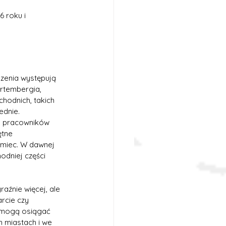
 roku i 
zenia występują 
rtembergia, 
hodnich, takich 
ednie.
o pracowników 
tne 
emiec. W dawnej 
odniej części 
źnie więcej, ale 
rcie czy 
e mogą osiągać 
 miastach i we 