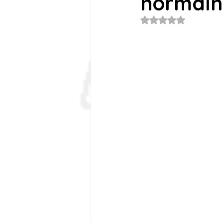
normaln
Oceniono na NaN z