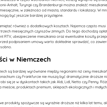
sonii-Anhalt, Turyngii czy Brandenburgii można znaleźć mieszkan
iesięcznie, w zależności od miasta, standardu i lokalizacji. W mn
ogą być jeszcze bardziej przystępne.
amiętać również o dodatkowych kosztach. Najemca często musi z
trzech miesięcznych czynszów zimnych. Do tego dochodzą opłat
ent RTV, ubezpieczenie mieszkania oraz ewentualne koszty przepr
rzed podpisaniem umowy warto dokładnie sprawdzić, co zawiera 
osobno.
ści w Niemczech
ech są bardziej wyrównane między regionami niż ceny mieszkań.
achium czy Frankfurcie nie muszą być dramatycznie droższe ni
robi się je w dyskontach takich jak Aldi, Lidl, Netto czy Penny. Róż
na mieście, produktach premium, sklepach ekologicznych i małych
 produkty spożywcze są wyraźnie droższe niż kilka lat temu, a