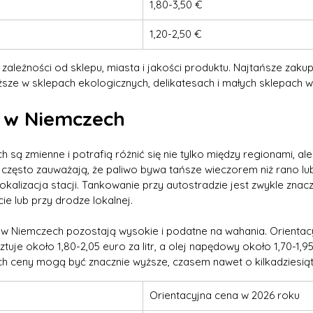
1,80-3,50 €
1,20-2,50 €
zależności od sklepu, miasta i jakości produktu. Najtańsze zakupy
sze w sklepach ekologicznych, delikatesach i małych sklepach w
 w Niemczech
 są zmienne i potrafią różnić się nie tylko między regionami, al
często zauważają, że paliwo bywa tańsze wieczorem niż rano lub
okalizacja stacji. Tankowanie przy autostradzie jest zwykle znacz
cie lub przy drodze lokalnej.
 w Niemczech pozostają wysokie i podatne na wahania. Orientac
tuje około 1,80-2,05 euro za litr, a olej napędowy około 1,70-1,95 
h ceny mogą być znacznie wyższe, czasem nawet o kilkadziesiąt 
Orientacyjna cena w 2026 roku