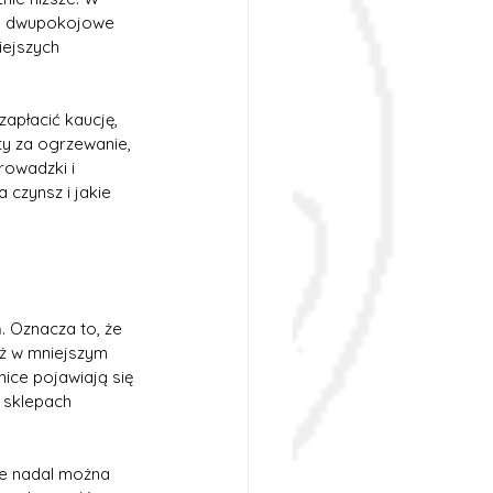
ie dwupokojowe 
iejszych 
apłacić kaucję, 
y za ogrzewanie, 
owadzki i 
czynsz i jakie 
 Oznacza to, że 
ż w mniejszym 
nice pojawiają się 
 sklepach 
le nadal można 