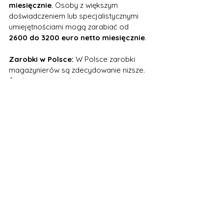
miesięcznie
. Osoby z większym 
doświadczeniem lub specjalistycznymi 
umiejętnościami mogą zarabiać od 
2600 do 3200 euro netto miesięcznie
.
Zarobki w Polsce:
 W Polsce zarobki 
magazynierów są zdecydowanie niższe. 
Średnie wynagrodzenie na tym 
stanowisku waha się w granicach 
3700-
4700 złotych netto miesięcznie
. 
Magazynierzy z większym 
doświadczeniem lub dodatkowymi 
kwalifikacjami mogą liczyć na zarobki 
sięgające 
5200-5800 złotych netto
, 
co jest wciąż znacznie niższe od stawek 
oferowanych w Niemczech.
Porównanie kosztów życia:
 Różnice w 
zarobkach częściowo odzwierciedlają 
różnice w kosztach życia. Niemcy mają 