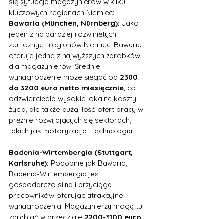
się sytuacja magazynierów w kilku 
kluczowych regionach Niemiec:
Bawaria (München, Nürnberg):
 Jako 
jeden z najbardziej rozwiniętych i 
zamożnych regionów Niemiec, Bawaria 
oferuje jedne z najwyższych zarobków 
dla magazynierów. Średnie 
wynagrodzenie może sięgać od 
2300 
do 3200 euro netto miesięcznie
, co 
odzwierciedla wysokie lokalne koszty 
życia, ale także dużą ilość ofert pracy w 
prężnie rozwijających się sektorach, 
takich jak motoryzacja i technologia.
Badenia-Wirtembergia (Stuttgart, 
Karlsruhe):
 Podobnie jak Bawaria, 
Badenia-Wirtembergia jest 
gospodarczo silna i przyciąga 
pracowników oferując atrakcyjne 
wynagrodzenia. Magazynierzy mogą tu 
zarabiać w przedziale 
2200-3100 euro 