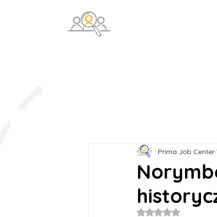
O na
Prima Job Center
Norymbe
historyc
Oceniono na NaN z