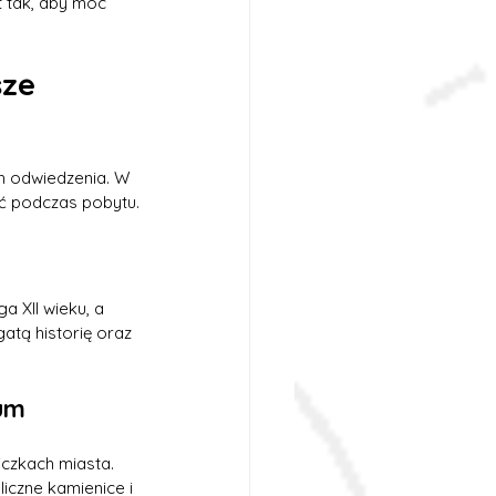
t tak, aby móc 
ze 
h odwiedzenia. W 
yć podczas pobytu.
a XII wieku, a 
atą historię oraz 
um
iczkach miasta. 
iczne kamienice i 