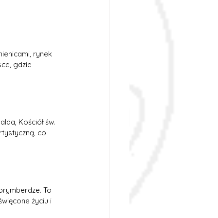
mienicami, rynek 
sce, gdzie 
lda, Kościół św. 
rtystyczną, co 
Norymberdze. To 
więcone życiu i 