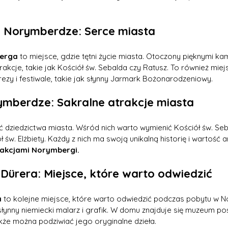
 Norymberdze: Serce miasta
berga
 to miejsce, gdzie tętni życie miasta. Otoczony pięknymi ka
rakcje, takie jak Kościół św. Sebalda czy Ratusz. To również miej
rezy i festiwale, takie jak słynny Jarmark Bożonarodzeniowy.
ymberdze: Sakralne atrakcje miasta
ć dziedzictwa miasta. Wśród nich warto wymienić Kościół św. Seba
św. Elżbiety. Każdy z nich ma swoją unikalną historię i wartość a
rakcjami Norymbergi.
Dürera: Miejsce, które warto odwiedzić
a
 to kolejne miejsce, które warto odwiedzić podczas pobytu w 
 słynny niemiecki malarz i grafik. W domu znajduje się muzeum poś
akże można podziwiać jego oryginalne dzieła.