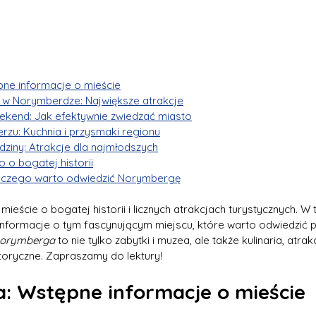
ne informacje o mieście
 w Norymberdze: Największe atrakcje
kend: Jak efektywnie zwiedzać miasto
rzu: Kuchnia i przysmaki regionu
ziny: Atrakcje dla najmłodszych
 o bogatej historii
czego warto odwiedzić Norymbergę
, mieście o bogatej historii i licznych atrakcjach turystycznych. 
informacje o tym fascynującym miejscu, które warto odwiedzić
Norymberga
 to nie tylko zabytki i muzea, ale także kulinaria, atrak
toryczne. Zapraszamy do lektury!
 Wstępne informacje o mieście