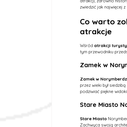
atrakcji, zarówno histo
zwiedzić jak najwięcej z 
Co warto zo
atrakcje
Wśród 
atrakcji turys
tym przewodniku przed
Zamek w Norymb
Zamek w Norymberdz
przez wieki był siedzibą
podziwiać piękne widok
Stare Miasto N
Stare Miasto
 Norymberg
Zachwyca swoją architek