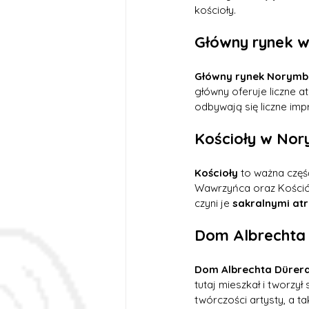
kościoły.
Główny rynek w
Główny rynek Norym
główny oferuje liczne at
odbywają się liczne imp
Kościoły w Nor
Kościoły
 to ważna częś
Wawrzyńca oraz Kościół 
czyni je 
sakralnymi at
Dom Albrechta 
Dom Albrechta Dürer
tutaj mieszkał i tworzył
twórczości artysty, a t