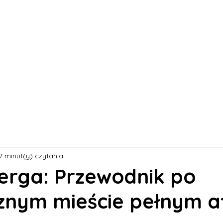
s
Oferty pracy
Dla kandydata ▼
K
7 minut(y) czytania
rga: Przewodnik po
znym mieście pełnym at
 5 gwiazdek.