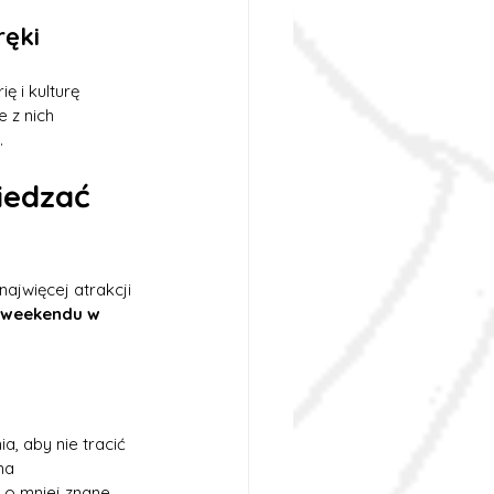
ręki
ę i kulturę 
 z nich 
.
iedzać 
ajwięcej atrakcji 
weekendu w 
a, aby nie tracić 
na 
 o mniej znane, 