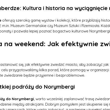
rdze: Kultura i historia na wyciągnięcie 
e
 oferują szeroką gamę wystaw i kolekcji, które przybliżają histori
ć m.in. Muzeum Germańskie czy Muzeum Sztuki i Rzemiosła. Każde
sponaty i pozwala lepiej poznać bogactwo kulturowe Norymbergi
na weekend: Jak efektywnie zw
astanowić się, jak efektywnie zwiedzić miasto, aby zobaczyć jak n
m celu przygotowaliśmy kilka porad, które pomogą w organizacji 
, że zwiedzanie będzie przyjemne i bezproblemowe.
tkiej podróży do Norymbergi
róży do Norymbergi
, warto wcześniej zaplanować trasę zwiedzani
odzenie między atrakcjami. Dobrym pomysłem jest skupienie się 
ch i miejscach, które warto zobaczyć, a następnie uzupełnić plan