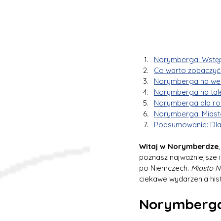
Norymberga: Wstęp
Co warto zobaczyć
Norymberga na wee
Norymberga na tale
Norymberga dla rod
Norymberga: Miasto
Podsumowanie: Dla
Witaj w Norymberdze
poznasz najważniejsze 
po Niemczech. 
Miasto 
ciekawe wydarzenia his
Norymberga: