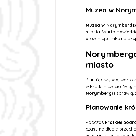
Muzea w Norymbe
Muzea w Norymberdz
miasta. Warto odwiedzi
prezentuje unikalne ek
Norymberga 
miasto
Planując wypad, warto z
w krótkim czasie. W ty
Norymbergi
 i sprawią
Planowanie kró
Podczas 
krótkiej pod
czasu na długie przech
najważniejszych zabytka