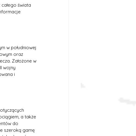
 całego świata 
nformacje 
nym w południowej 
ukowym oraz 
iecza. Założone w 
I wojny 
owana i 
dotyczących 
ciągiem, a także 
entów do 
uje szeroką gamę 