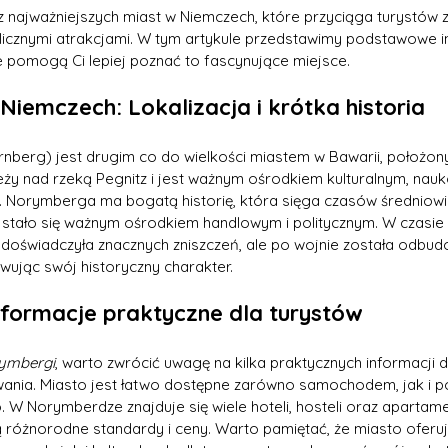
 z najważniejszych miast w Niemczech, które przyciąga turystów z
i licznymi atrakcjami. W tym artykule przedstawimy podstawowe i
e pomogą Ci lepiej poznać to fascynujące miejsce.
iemczech: Lokalizacja i krótka historia
ürnberg) jest drugim co do wielkości miastem w Bawarii, położo
leży nad rzeką Pegnitz i jest ważnym ośrodkiem kulturalnym, na
. Norymberga
ma bogatą historię, która sięga czasów średniow
 stało się ważnym ośrodkiem handlowym i politycznym. W czasie I
oświadczyła znacznych zniszczeń, ale po wojnie została odbud
ując swój historyczny charakter.
formacje praktyczne dla turystów
ymbergi
, warto zwrócić uwagę na kilka praktycznych informacji 
wania. Miasto jest łatwo dostępne zarówno samochodem, jak i po
. W Norymberdze znajduje się wiele hoteli, hosteli oraz apartam
ją różnorodne standardy i ceny. Warto pamiętać, że miasto ofer