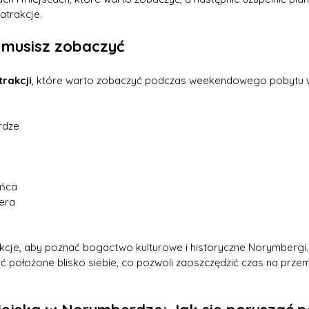
atrakcje.
e musisz zobaczyć
trakcji
, które warto zobaczyć podczas weekendowego pobytu 
rdze
a
yńca
era
kcje, aby poznać bogactwo kulturowe i historyczne Norymbergi. 
ć położone blisko siebie, co pozwoli zaoszczędzić czas na przem