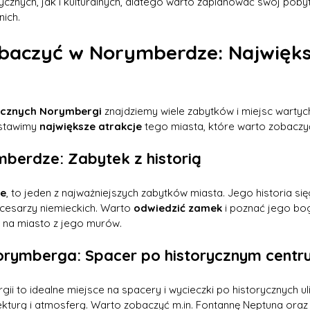
rycznych, jak i kulturalnych, dlatego warto zaplanować swój poby
nich.
baczyć w Norymberdze: Najwięks
tycznych Norymbergi
 znajdziemy wiele zabytków i miejsc wartyc
stawimy 
największe atrakcje
 tego miasta, które warto zobacz
erdze: Zabytek z historią
e
, to jeden z najważniejszych zabytków miasta. Jego historia sięg
 cesarzy niemieckich. Warto 
odwiedzić zamek
 i poznać jego bog
i na miasto z jego murów.
orymberga: Spacer po historycznym centr
ii to idealne miejsce na spacery i wycieczki po historycznych ul
turą i atmosferą. Warto zobaczyć m.in. Fontannę Neptuna oraz l