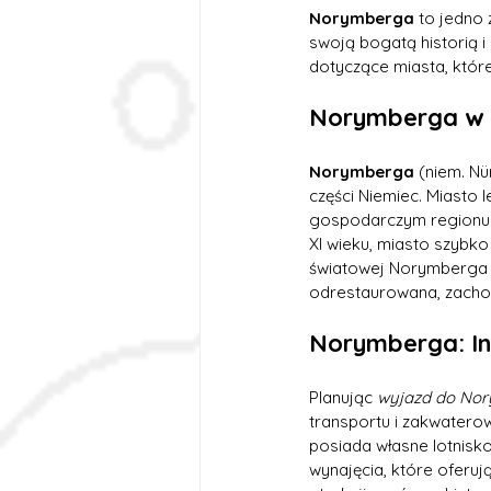
Norymberga
 to jedno
swoją bogatą historią 
dotyczące miasta, któr
Norymberga w N
Norymberga
 (niem. N
części Niemiec. Miasto 
gospodarczym regionu
XI wieku, miasto szybko
światowej Norymberga d
odrestaurowana, zachow
Norymberga: In
Planując 
wyjazd do Nor
transportu i zakwatero
posiada własne lotnisko
wynajęcia, które oferu