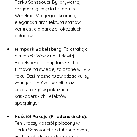
Parku Sanssouci. Był prywatną 
rezydencją księcia Fryderyka 
Wilhelma IV, a jego skromna, 
elegancka architektura stanowi 
kontrast dla bardziej okazałych 
pałaców.
Filmpark Babelsberg
: To atrakcja 
dla miłośników kina i telewizji. 
Babelsberg to najstarsze studio 
filmowe na świecie, założone w 1912 
roku. Dziś można tu zwiedzać kulisy 
znanych filmów i seriali oraz 
uczestniczyć w pokazach 
kaskaderskich i efektów 
specjalnych.
Kościół Pokoju (Friedenskirche)
: 
Ten uroczy kościół położony w 
Parku Sanssouci został zbudowany 
w stylu włoskiego klasztoru w 