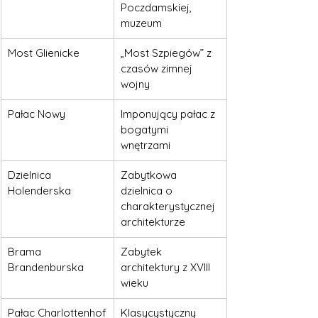
Poczdamskiej, 
muzeum
Most Glienicke
„Most Szpiegów” z 
czasów zimnej 
wojny
Pałac Nowy
Imponujący pałac z 
bogatymi 
wnętrzami
Dzielnica 
Zabytkowa 
Holenderska
dzielnica o 
charakterystycznej 
architekturze
Brama 
Zabytek 
Brandenburska
architektury z XVIII 
wieku
Pałac Charlottenhof
Klasycystyczny 