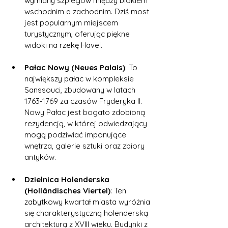
wymiany szpiegów między blokiem 
wschodnim a zachodnim. Dziś most 
jest popularnym miejscem 
turystycznym, oferując piękne 
widoki na rzekę Havel.
Pałac Nowy (Neues Palais)
: To 
największy pałac w kompleksie 
Sanssouci, zbudowany w latach 
1763-1769 za czasów Fryderyka II. 
Nowy Pałac jest bogato zdobioną 
rezydencją, w której odwiedzający 
mogą podziwiać imponujące 
wnętrza, galerie sztuki oraz zbiory 
antyków.
Dzielnica Holenderska 
(Holländisches Viertel)
: Ten 
zabytkowy kwartał miasta wyróżnia 
się charakterystyczną holenderską 
architekturą z XVIII wieku. Budynki z 