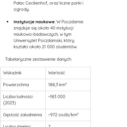
Pałac Cecilienhof, oraz liczne parki i 
ogrody.
Instytucje naukowe
: W Poczdamie 
znajduje się około 40 instytucji 
naukowo-badawczych, w tym 
Uniwersytet Poczdamski, który 
kształci około 21 000 studentów.
Tabelaryczne zestawienie danych:
Wskaźnik
Wartość
Powierzchnia
188,3 km²
Liczba ludności 
~183 000
(2023)
Gęstość zaludnienia
~972 osób/km²
Liczba dzielnic
7