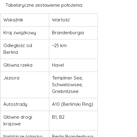
Tabelaryczne zestawienie położenia:
Wskaźnik
Wartość
Kraj związkowy
Brandenburgia
Odległość od 
~25 km
Berlina
Główna rzeka
Havel
Jeziora
Templiner See, 
Schwielowsee, 
Griebnitzsee
Autostrady
A10 (Berliński Ring)
Główne drogi 
B1, B2
krajowe
Najbliższe lotnisko
Berlin Brandenburg 