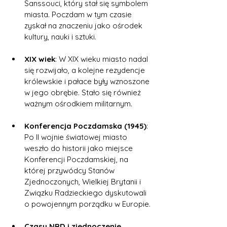
Sanssouci, który stał się symbolem 
miasta. Poczdam w tym czasie 
zyskał na znaczeniu jako ośrodek 
kultury, nauki i sztuki.
XIX wiek
: W XIX wieku miasto nadal 
się rozwijało, a kolejne rezydencje 
królewskie i pałace były wznoszone 
w jego obrębie. Stało się również 
ważnym ośrodkiem militarnym.
Konferencja Poczdamska (1945)
: 
Po II wojnie światowej miasto 
weszło do historii jako miejsce 
Konferencji Poczdamskiej, na 
której przywódcy Stanów 
Zjednoczonych, Wielkiej Brytanii i 
Związku Radzieckiego dyskutowali 
o powojennym porządku w Europie.
Czasy NRD i zjednoczenie 