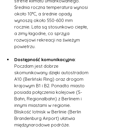
strefie klimatu umiarkowanego. 
Średnia roczna temperatura wynosi 
około 10°C, a średnie opady 
wynoszą około 550-600 mm 
rocznie. Lata są stosunkowo ciepłe, 
a zimy łagodne, co sprzyja 
rozwojowi rekreacji na świeżym 
powietrzu.
Dostępność komunikacyjna
: 
Poczdam jest dobrze 
skomunikowany dzięki autostradom 
A10 (Berliński Ring) oraz drogom 
krajowym B1 i B2. Ponadto miasto 
posiada połączenia kolejowe (S-
Bahn, Regionalbahn) z Berlinem i 
innymi miastami w regionie. 
Bliskość lotnisk w Berlinie (Berlin 
Brandenburg Airport) ułatwia 
międzynarodowe podróże.