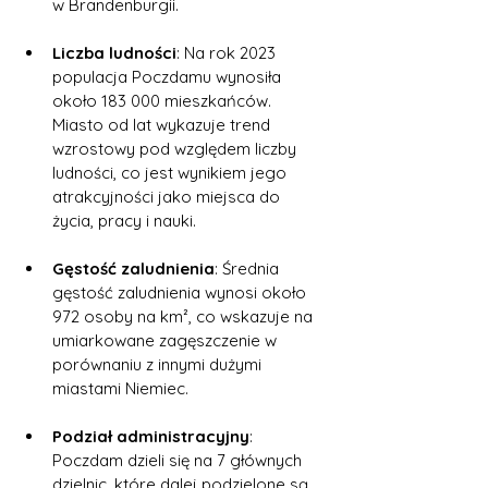
w Brandenburgii.
Liczba ludności
: Na rok 2023 
populacja Poczdamu wynosiła 
około 183 000 mieszkańców. 
Miasto od lat wykazuje trend 
wzrostowy pod względem liczby 
ludności, co jest wynikiem jego 
atrakcyjności jako miejsca do 
życia, pracy i nauki.
Gęstość zaludnienia
: Średnia 
gęstość zaludnienia wynosi około 
972 osoby na km², co wskazuje na 
umiarkowane zagęszczenie w 
porównaniu z innymi dużymi 
miastami Niemiec.
Podział administracyjny
: 
Poczdam dzieli się na 7 głównych 
dzielnic, które dalej podzielone są 