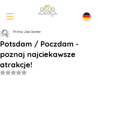
Prima Job Center
Potsdam / Poczdam -
poznaj najciekawsze
atrakcje!
Oceniono na NaN z 5 gwiazdek.